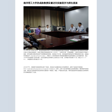
南洋理工大学孙成政教授应邀访问实验室并与师生座谈
2012年5月31日至6月2日，来自新加坡南洋理工大学的孙成政教授应邀访问实验室。孙成政教授主要从事协同互联网
计算/云计算技术的研究，涉及计算机支持的协同工作（CSCW）、分布式计算、计算机网络、人机交互和软件工程多个
领域。研究成果主要应用在基于互联网的协同系统、协同设计与工程、协同虚拟环境和多用户网络游戏等方面。他是操
作转换技术（Operational Transformation ，简称OT）研究和协同计算领域的重要开拓者和国际公认的顶级专家。他从
1994年开始探索OT技术问题，先后在国际会议和期刊上发表论文169篇，文章被引用次数2872次（截止2011-11-
23），单篇最高引用次数为513次。
6月2日下午，孙教授与实验室师生进行了座谈，讲述自己在国防科技大学读博经历，谈到了发表的中国首篇
ISCA（International Symposium on Computer Architecture）文章，分享了自己研究重点从体系结构向一致性维护转变的
过程，通过自己的科研经历告诉同学们要保持一种踏实、勤奋、严谨的治学态度。同时实验室同学也根据自己的科研经
历与孙教授进行了交流。