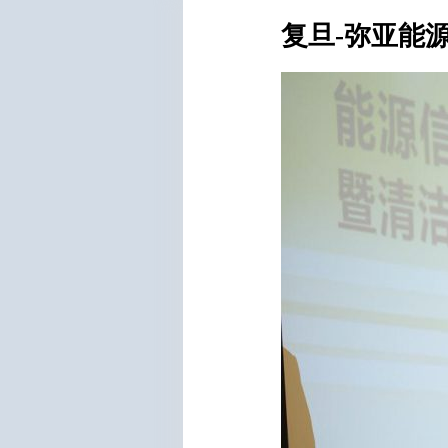
复旦-弥亚能