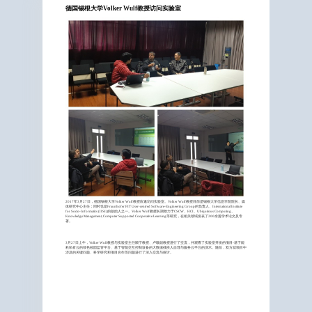
德国锡根大学Volker Wulf教授访问实验室
2017年3月27日，德国锡根大学Volker Wulf教授应邀访问实验室。Volker Wulf教授目前是锡根大学信息学院院长、媒
体研究中心主任；同时也是Fraunhofer FIT User-centred Software-Engineering Group的负责人、International Institute
for Socio-Informatics (IISI)的创始人之一。Volker Wulf教授长期致力于CSCW、HCI、Ubiquitous Computing、
Knowledge Management, Computer Supported Cooperative Learning等研究，在相关领域发表了200余篇学术论文及专
著。
3月27日上午，Volker Wulf教授与实验室主任顾宁教授、卢暾副教授进行了交流，并观看了实验室开发的项目-基于能
耗私有云的绿色校园监管平台、基于智能交互控制设备的大数据残疾人自理与服务云平台的演示。随后，双方就项目中
涉及的关键问题、科学研究和项目合作等问题进行了深入交流与探讨。