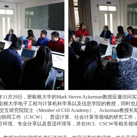
6年11月29日，密歇根大学的Mark Steven Ackerman教授应邀访问实
前是密歇根大学电子工程与计算机科学系以及信息学院的教授，同时
机交互研究院院士（Member of CHI Academy）。Ackerman
持的协同工作（CSCW）、普适计算、社会计算等领域的研究工作
疗环境、专业分享以及普适环境等，并在HCI、CSCW等相关领