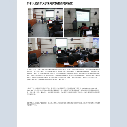
加拿大尼皮辛大学朱海滨教授访问实验室
2018年5月8日，加拿大尼皮辛大学朱海滨教授应邀访问实验室。朱海滨老师先后在国内信息工程大学和国防科技大学
获得学士、硕士和博士学位，现为IEEE资深会员，美国尼皮辛大学全职教授，计算机科学项目协调员，协同系统实验
室创始人、主任，艺术与科学执行委员会成员。担任Distributed Intelligent Systems of IEEE SMC Society技术委员会联合
主席、IEEE Transactions on Systems, Man and Cybernetics副主编以及多个IEEE会议的组织主席，曾获得尼皮辛大学杰出
研究奖、IBM Eclipse创新奖等奖项。朱老师长期致力于协作理论、技术、系统和应用研究，在IEEE Transactions on
Systems, Man, and Cybernetics等国际期刊上发表了大量学术论文。
5月8日下午，朱老师为学院HCC方向、复旦大学社会计算研究中心的师生们做了题为“Group Role Assignment with
Constraints”的学术报告，报告会由实验室卢暾副教授主持。朱老师介绍了其提出的基于角色的群组协作涉及的关键问
题，包括分工、协作、集体主义、动态决策和博弈等。与会师生针对相关内容进行了提问，并就关键问题与朱老师进行
了交流和讨论。
报告结束后，实验室卢暾副教授、相关博士研究生和硕士研究生与朱老师进行了深入交流，就从事的研究工作和项目等
内容进行了讨论。