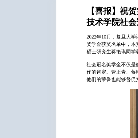
【喜报】祝贺
技术学院社会
2022
年
10
月，复旦大学
奖学金获奖名单中，本
硕士研究生
蒋艳琪同学
社会冠名奖学金不仅是
作的肯定。管正青、蒋
他们的荣誉也能够督促