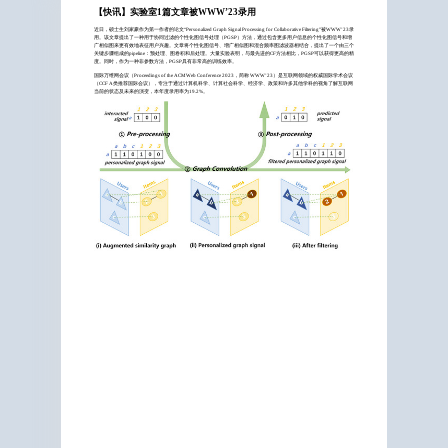
【快讯】实验室1篇文章被WWW’23录用
近日，硕士生刘家豪作为第一作者的论文“
Personalized Graph Signal Processing for Collaborative Filtering”
被
WWW’23
录
用。该文章提出了一种用于协同过滤的个性化图信号处理（
PGSP
）方法，通过包含更多用户信息的个性化图信号和增
广相似图来更有效地表征用户兴趣。文章将个性化图信号、增广相似图和混合频率图滤波器相结合，提出了一个由三个
关键步骤组成的
pipeline
：预处理、图卷积和后处理。大量实验表明，与最先进的
CF
方法相比，
PGSP
可以获得更高的精
度。同时，作为一种非参数方法，
PGSP
具有非常高的训练效率。
国际万维网会议（
Proceedings of the ACM Web Conference 2023
，简称
WWW’23
）是互联网领域的权威国际学术会议
（
CCF A
类推荐国际会议），专注于通过计算机科学、计算社会科学、经济学、政策和许多其他学科的视角了解互联网
当前的状态及未来的演变，本年度录用率为
19.2%
。